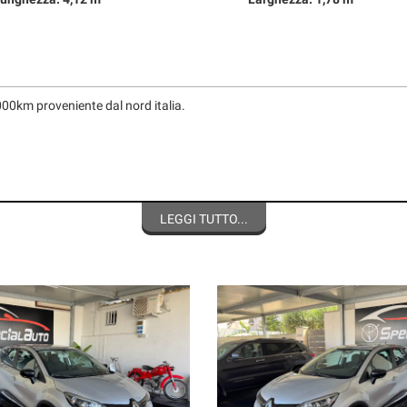
00km proveniente dal nord italia.
LEGGI TUTTO...
anticipo.
a Giugliano/Parete/Villaricca , girare a sinistra e proseguire per via pigna