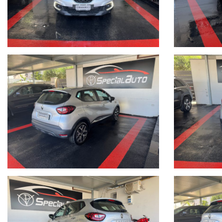
In treno: La stazione più comoda è quella di Aversa.
Distanti pochi km dall'aereoporto di Capodichino
Distanti pochi km dal porto
Su Google Maps cerca: SPECIAL AUTO di Pianese Vincenzo
sul nostro sito trovi tante foto
Indirizzo:
SPECIAL AUTO - via pigna 58, Giugliano in Campania (NA) 80014
vendita auto usate napoli, auto usate campania, auto usate giugliano