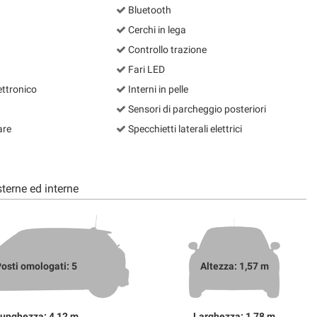
Bluetooth
Cerchi in lega
Controllo trazione
Fari LED
ettronico
Interni in pelle
Sensori di parcheggio posteriori
are
Specchietti laterali elettrici
terne ed interne
osti omologati: 5
Altezza: 1,57 m
unghezza: 4,12 m
Larghezza: 1,78 m