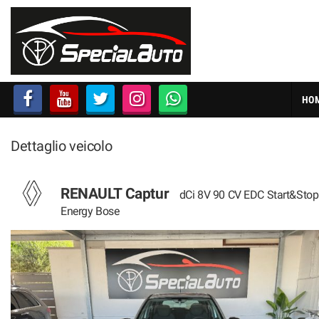
HOME
AZIENDA
HO
LISTA VEICOLI
Dettaglio veicolo
FINANZIAMENTI
PRATICHE AUTO
RENAULT Captur
dCi 8V 90 CV EDC Start&Stop
Energy Bose
CONTATTI
ACQUISTIAMO USATO
SEGUICI SU FACEBOOK