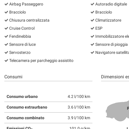
Airbag Passeggero
Autoradio digitale
Bracciolo
Bracciolo
Chiusura centralizzata
Climatizzatore
Cruise Control
ESP
Fendinebbia
Immobilizzatore el
Sensore di luce
Sensore di pioggia
Servosterzo
Navigatore satellit
Telecamera per parcheggio assistito
Consumi
Dimensioni es
Consumo urbano
4.2 l/100 km
Consumo extraurbano
3.6 l/100 km
P
Consumo combinato
3.9 l/100 km
Emissioni CO
101.0 g/km
L