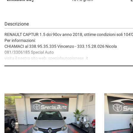
2
Descrizione
RENAULT CAPTUR 1.5 dci 90cv anno 2018, ottime condizioni soli 104'0
Per informazioni:
CHIAMACI al 338.95.35.335 Vincenzo - 333.15.28.026 Nicola
081/3306185 Special Auto
visita il nostro sito web: specialautopianese .it
FB: Special Auto di Pianese Vincenzo
Instagram: specialautopianese
Il passaggio di proprietà si svolge in sede con consegna IMMEDIATA.
Siamo aperti anche il sabato pomeriggio e la domenica mattina
Possibile finanziamento in sede con rata personalizzata, anche senza 
Come raggiungerci:
In auto: Dall'asse mediano, direzione Lago patria, prendere l'uscit