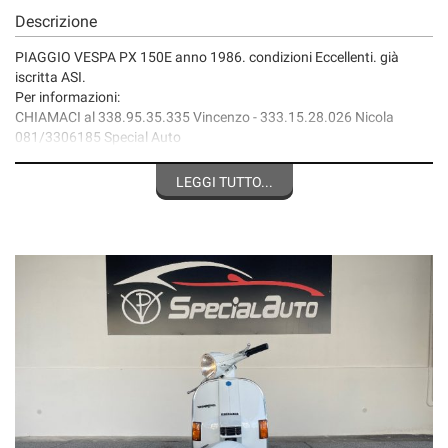
Descrizione
PIAGGIO VESPA PX 150E anno 1986. condizioni Eccellenti. già
iscritta ASI.
Per informazioni:
CHIAMACI al 338.95.35.335 Vincenzo - 333.15.28.026 Nicola
081/3306185 Special Auto
visita il nostro sito web: specialautopianese .it
FB: Special Auto di Pianese Vincenzo
LEGGI TUTTO...
Instagram: specialautopianese
Il passaggio di proprietà si svolge in sede con consegna
IMMEDIATA.
Siamo aperti anche il sabato pomeriggio e la domenica mattina
Possibile finanziamento in sede con rata personalizzata, anche
senza anticipo.
Come raggiungerci:
In auto: Dall'asse mediano, direzione Lago patria, prendere