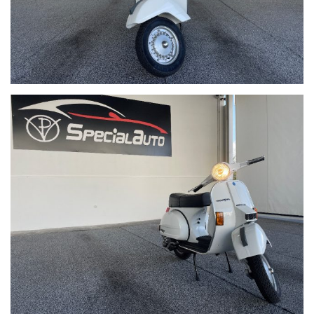
l'uscita Giugliano/Parete/Villaricca , girare a sinistra e proseguire
per via pigna 58.
In treno: La stazione più comoda è quella di Aversa.
Distanti pochi km dall'aereoporto di Capodichino
Distanti pochi km dal porto
Su Google Maps cerca: SPECIAL AUTO di Pianese Vincenzo
sul nostro sito trovi tante foto