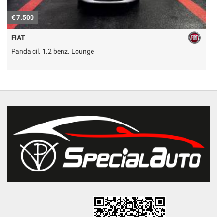
€ 7.500
€
FIAT
Panda cil. 1.2 benz. Lounge
E