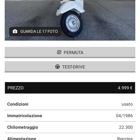
GUARDA LE 17 FOTO
PERMUTA
TEST-DRIVE
PREZZO
4.999 €
Condizioni
usato
Immatricolazione
04/1986
Chilometraggio
22.300
Alimentazione
Benzina