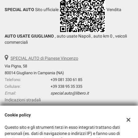
SPECIAL AUTO
Sito ufficiale
Vendita
AUTO USATE GIUGLIANO
, auto usate Napoli , auto km 0 , veicoli
commerciali
SPECIAL AUTO di Pianese Vincenzo
Via Pigna, 58
80014 Giugliano in Campania (NA)
Telefono:
+39 081 330 61 85
Cellulare:
+39 338 95 35 335
Email:
special.auto@libero.it
Indicazioni stradali
Cookie policy
Dati fiscali:
Questo sito e gli strumenti terzi in esso integrati trattano dati
Special Auto di Pianese Vincenzo
personali (es. dati di navigazione o indirizzi IP) e fanno uso di
Via prolungamento Pigna, 31, Giugliano in Campania (NA)