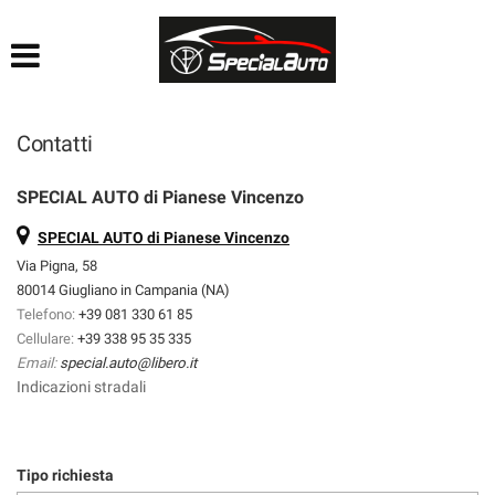
HOME
AZIENDA
Contatti
LISTA VEICOLI
SPECIAL AUTO di Pianese Vincenzo
FINANZIAMENTI
SPECIAL AUTO di Pianese Vincenzo
Via Pigna, 58
80014 Giugliano in Campania (NA)
PRATICHE AUTO
Telefono:
+39 081 330 61 85
Cellulare:
+39 338 95 35 335
CONTATTI
Email:
special.auto@libero.it
Indicazioni stradali
ACQUISTIAMO USATO
Tipo richiesta
SEGUICI SU FACEBOOK