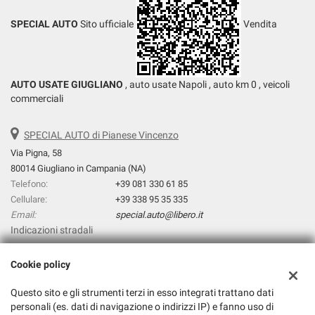
SPECIAL AUTO
Sito ufficiale
Vendita
AUTO USATE GIUGLIANO
, auto usate Napoli , auto km 0 , veicoli
commerciali
SPECIAL AUTO di Pianese Vincenzo
Via Pigna, 58
80014 Giugliano in Campania (NA)
Telefono:
+39 081 330 61 85
Cellulare:
+39 338 95 35 335
Email:
special.auto@libero.it
Indicazioni stradali
Cookie policy
Dati fiscali:
Questo sito e gli strumenti terzi in esso integrati trattano dati
Special Auto di Pianese Vincenzo
personali (es. dati di navigazione o indirizzi IP) e fanno uso di
Via prolungamento Pigna, 31, Giugliano in Campania (NA)