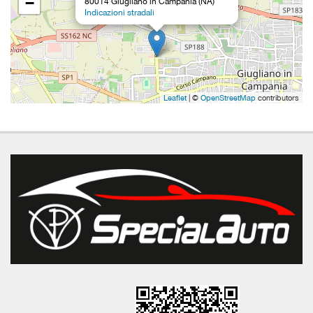
−
80014 Giugliano in Campania (NA)
Indicazioni stradali
Leaflet
| ©
OpenStreetMap
contributors