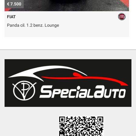
€ 7.500
€
FIAT
Panda cil. 1.2 benz. Lounge
E