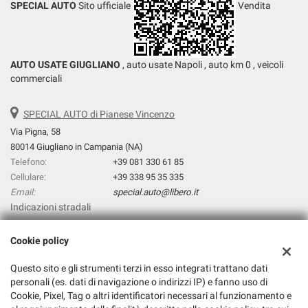
SPECIAL AUTO
Sito ufficiale
Vendita
AUTO USATE GIUGLIANO
, auto usate Napoli , auto km 0 , veicoli
commerciali
SPECIAL AUTO di Pianese Vincenzo
Via Pigna, 58
80014 Giugliano in Campania (NA)
Telefono:
+39 081 330 61 85
Cellulare:
+39 338 95 35 335
Email:
special.auto@libero.it
Indicazioni stradali
Cookie policy
Dati fiscali:
Questo sito e gli strumenti terzi in esso integrati trattano dati
Special Auto di Pianese Vincenzo
personali (es. dati di navigazione o indirizzi IP) e fanno uso di
Via prolungamento Pigna, 31, Giugliano in Campania (NA)
Cookie, Pixel, Tag o altri identificatori necessari al funzionamento e
C.F/P.IVA:
06303381211