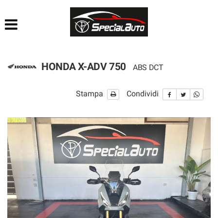
HOME
AZIENDA
HONDA X-ADV 750
ABS DCT
LISTA VEICOLI
Stampa
Condividi
FINANZIAMENTI
PRATICHE AUTO
CONTATTI
ACQUISTIAMO USATO
SEGUICI SU FACEBOOK