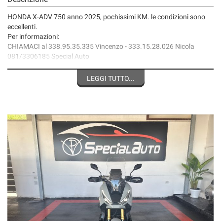
HONDA X-ADV 750 anno 2025, pochissimi KM. le condizioni sono
eccellenti.
Per informazioni:
CHIAMACI al 338.95.35.335 Vincenzo - 333.15.28.026 Nicola
081/3306185 Special Auto
visita il nostro sito web: specialautopianese .it
FB: Special Auto di Pianese Vincenzo
LEGGI TUTTO...
Instagram: specialautopianese
Il passaggio di proprietà si svolge in sede con consegna
IMMEDIATA.
Siamo aperti anche il sabato pomeriggio e la domenica mattina
Possibile finanziamento in sede con rata personalizzata, anche
senza anticipo.
Come raggiungerci:
In auto: Dall'asse mediano, direzione Lago patria, prendere
l'uscita Giugliano/Parete/Villaricca , girare a sinistra e proseguire