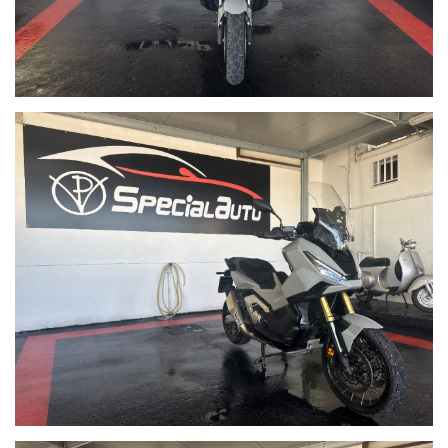
per via pigna 58.
In treno: La stazione più comoda è quella di Aversa.
Distanti pochi km dall'aereoporto di Capodichino
Distanti pochi km dal porto
Su Google Maps cerca: SPECIAL AUTO di Pianese Vincenzo
sul nostro sito trovi tante foto
Indirizzo:
SPECIAL AUTO - via pigna 58, Giugliano in Campania (NA) 80014
vendita auto usate napoli, auto usate campania, auto usate
giugliano in campania