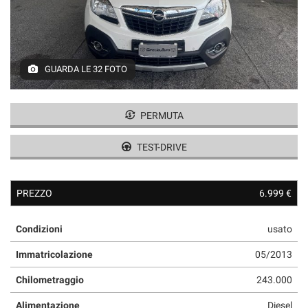
GUARDA LE 32 FOTO
PERMUTA
TEST-DRIVE
PREZZO
6.999 €
Condizioni
usato
Immatricolazione
05/2013
Chilometraggio
243.000
Alimentazione
Diesel