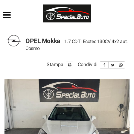
HOME
AZIENDA
OPEL Mokka
1.7 CDTI Ecotec 130CV 4x2 aut.
LISTA VEICOLI
Cosmo
FINANZIAMENTI
Stampa
Condividi
PRATICHE AUTO
CONTATTI
ACQUISTIAMO USATO
SEGUICI SU FACEBOOK