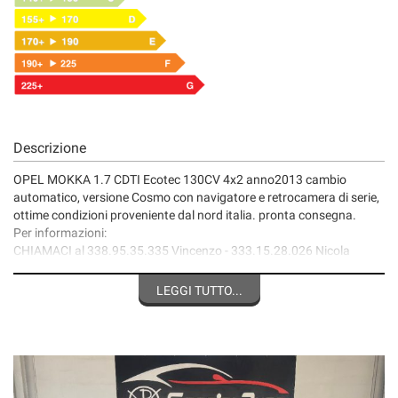
Descrizione
OPEL MOKKA 1.7 CDTI Ecotec 130CV 4x2 anno2013 cambio
automatico, versione Cosmo con navigatore e retrocamera di serie,
ottime condizioni proveniente dal nord italia. pronta consegna.
Per informazioni:
CHIAMACI al 338.95.35.335 Vincenzo - 333.15.28.026 Nicola
081/3306185 Special Auto
visita il nostro sito web: specialautopianese .it
LEGGI TUTTO...
Seguici su
FB: Special Auto di Pianese Vincenzo
Instagram: specialautopianese
Il passaggio di proprietà si svolge in sede con consegna
IMMEDIATA.