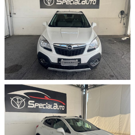
Siamo aperti anche il sabato pomeriggio e la domenica mattina
Possibile finanziamento in sede con rata personalizzata, anche
senza anticipo.
Come raggiungerci:
In auto: Dall'asse mediano, direzione Lago patria, prendere
l'uscita Giugliano/Parete/Villaricca , girare a sinistra e proseguire
per via pigna 58.
In treno: La stazione più comoda è quella di Aversa.
Distanti pochi km dall'aereoporto di Capodichino
Distanti pochi km dal porto
Su Google Maps cerca: SPECIAL AUTO di Pianese Vincenzo
sul nostro sito trovi tante foto