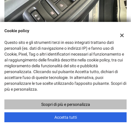
Cookie policy
Questo sito e gli strumenti terzi in esso integrati trattano dati
personali (es. dati di navigazione o indirizzi IP) e fanno uso di
Cookie, Pixel, Tag o altri identificatori necessari al funzionamento e
al raggiungimento delle finalità descritte nella cookie policy, tra cui
CONTATTACI
miglioramento della funzionalità del sito e pubblicità
personalizzata. Cliccando sul pulsante Accetta tutto, dichiari di
PERMUTA
accettare l'uso di queste tecnologie. In alternativa, puoi
personalizzare le tue scelte utilizzando l'apposito pulsante. Scopri di
RICHIEDI TEST DRIVE
più e personalizza.
Vuoi saperne di più? Scrivici!
I campi contrassegnati con * sono obbligatori.
Scopri di più e personalizza
Servizio clienti
Accetta tutti
+39 081 330 61 85