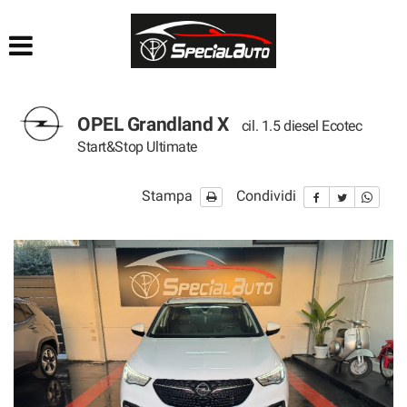
HOME
AZIENDA
OPEL Grandland X
cil. 1.5 diesel Ecotec
LISTA VEICOLI
Start&Stop Ultimate
FINANZIAMENTI
Stampa
Condividi
PRATICHE AUTO
CONTATTI
ACQUISTIAMO USATO
SEGUICI SU FACEBOOK