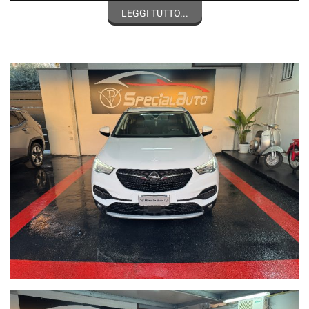
FB: Special Auto di Pianese Vincenzo
LEGGI TUTTO...
Instagram: specialautopianese
Il passaggio di proprietà si svolge in sede con consegna
IMMEDIATA.
Siamo aperti anche il sabato pomeriggio e la domenica mattina
Possibile finanziamento in sede con rata personalizzata, anche
senza anticipo.
Come raggiungerci:
In auto: Dall'asse mediano, direzione Lago patria, prendere
l'uscita Giugliano/Parete/Villaricca , girare a sinistra e proseguire
per via pigna 58.
In treno: La stazione più comoda è quella di Aversa.
Distanti pochi km dall'aereoporto di Capodichino
Distanti pochi km dal porto
Su Google Maps cerca: SPECIAL AUTO di Pianese Vincenzo