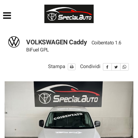
HOME
AZIENDA
VOLKSWAGEN Caddy
Coibentato 1.6
LISTA VEICOLI
BiFuel GPL
FINANZIAMENTI
Stampa
Condividi
PRATICHE AUTO
CONTATTI
ACQUISTIAMO USATO
SEGUICI SU FACEBOOK