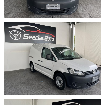
per via pigna 58.
In treno: La stazione più comoda è quella di Aversa.
Distanti pochi km dall'aereoporto di Capodichino
Distanti pochi km dal porto
Su Google Maps cerca: SPECIAL AUTO di Pianese Vincenzo
sul nostro sito trovi tante foto