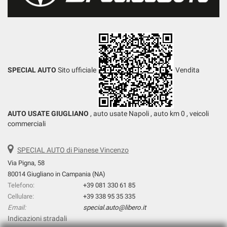
SPECIAL AUTO
Sito ufficiale
Vendita
AUTO USATE GIUGLIANO
, auto usate Napoli , auto km 0 , veicoli
commerciali
SPECIAL AUTO di Pianese Vincenzo
Via Pigna, 58
80014 Giugliano in Campania (NA)
Telefono:
+39 081 330 61 85
Cellulare:
+39 338 95 35 335
Email:
special.auto@libero.it
Indicazioni stradali