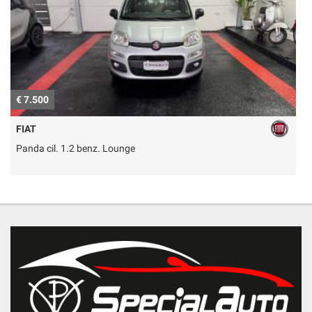
€ 7.500
€
FIAT
Panda cil. 1.2 benz. Lounge
E