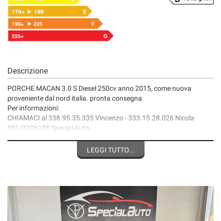
Descrizione
PORCHE MACAN 3.0 S Diesel 250cv anno 2015, come nuova
proveniente dal nord italia. pronta consegna
Per informazioni:
CHIAMACI al 338.95.35.335 Vincenzo - 333.15.28.026 Nicola
081/3306185 Special Auto
visita il nostro sito web: specialautopianese .it
Seguici su
LEGGI TUTTO...
FB: Special Auto di Pianese Vincenzo
Instagram: specialautopianese
Il passaggio di proprietà si svolge in sede con consegna
IMMEDIATA.
Siamo aperti anche il sabato pomeriggio e la domenica mattina