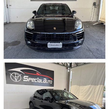
Possibile finanziamento in sede con rata personalizzata, anche
senza anticipo.
Come raggiungerci:
In auto: Dall'asse mediano, direzione Lago patria, prendere
l'uscita Giugliano/Parete/Villaricca , girare a sinistra e proseguire
per via pigna 58.
In treno: La stazione più comoda è quella di Aversa.
Distanti pochi km dall'aereoporto di Capodichino
Distanti pochi km dal porto
Su Google Maps cerca: SPECIAL AUTO di Pianese Vincenzo
sul nostro sito trovi tante foto