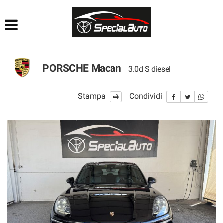
HOME
AZIENDA
PORSCHE Macan
3.0d S diesel
LISTA VEICOLI
Stampa
Condividi
FINANZIAMENTI
PRATICHE AUTO
CONTATTI
ACQUISTIAMO USATO
SEGUICI SU FACEBOOK