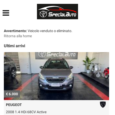
HOME
AZIENDA
Avvertimento:
Veicolo venduto o eliminato.
Ritorna alla home
LISTA VEICOLI
Ultimi arrivi
FINANZIAMENTI
PRATICHE AUTO
CONTATTI
€ 6.000
€
ACQUISTIAMO USATO
PEUGEOT
2008 1.4 HDi 68CV Active
P
SEGUICI SU FACEBOOK