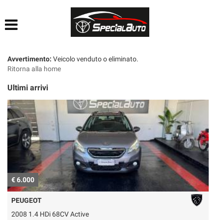
HOME
AZIENDA
Avvertimento:
Veicolo venduto o eliminato.
Ritorna alla home
LISTA VEICOLI
Ultimi arrivi
FINANZIAMENTI
PRATICHE AUTO
CONTATTI
€ 6.000
€
ACQUISTIAMO USATO
PEUGEOT
2008 1.4 HDi 68CV Active
P
SEGUICI SU FACEBOOK