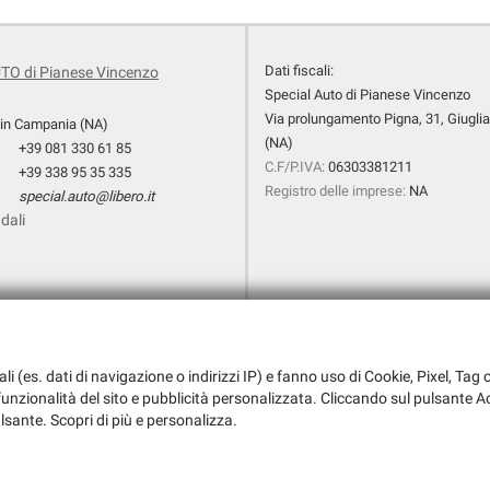
pneumatiche • Specchietti laterali elettrici •
Telecamera per parcheggio assistito
Dati fiscali:
TO di Pianese Vincenzo
Special Auto di Pianese Vincenzo
Via prolungamento Pigna, 31, Giugli
 in Campania (NA)
(NA)
+39 081 330 61 85
C.F/P.IVA:
06303381211
+39 338 95 35 335
Registro delle imprese:
NA
special.auto@libero.it
dali
ali (es. dati di navigazione o indirizzi IP) e fanno uso di Cookie, Pixel, Ta
a funzionalità del sito e pubblicità personalizzata. Cliccando sul pulsante Ac
ulsante. Scopri di più e personalizza.
i l'informativa sulla privacy
-
Cookie Policy