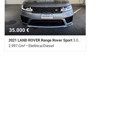
35.000 €
2021 LAND ROVER Range Rover Sport
3.0D l6 249 CV HSE fullopt.
2.997 Cm³ • Elettrica/Diesel
152.100 Km • Cambio Automatico (8) •
Antracite pastello • 5 Porte • ABS • Airbag •
Airbag Passeggero • Antifurto • Antifurto •
Autoradio • Autoradio digitale • Bluetooth •
Bracciolo • Bracciolo • Cerchi in lega •
Chiusura centralizzata • Climatizzatore •
Controllo elettronico della corsia • Controllo
trazione • Cruise Control • ESP • Fari LED •
Fendinebbia • Frenata d'emergenza assistita
• Immobilizzatore elettronico • Interni in pelle
• Regolazione elettrica sedili • Sensore di
luce • Sensore di pioggia • Sensori di
parcheggio posteriori • Servosterzo •
Navigatore satellitare • Sospensioni