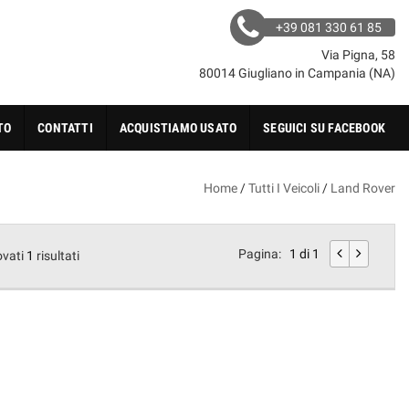
+39 081 330 61 85
Via Pigna, 58
80014 Giugliano in Campania (NA)
TO
CONTATTI
ACQUISTIAMO USATO
SEGUICI SU FACEBOOK
Home
/
Tutti I Veicoli
/
Land Rover
Pagina:
1 di 1
ovati
1
risultati