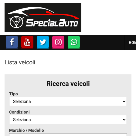
HOME
AZIENDA
HO
LISTA VEICOLI
Lista veicoli
FINANZIAMENTI
PRATICHE AUTO
Ricerca veicoli
Tipo
CONTATTI
Condizioni
ACQUISTIAMO USATO
Marchio / Modello
SEGUICI SU FACEBOOK