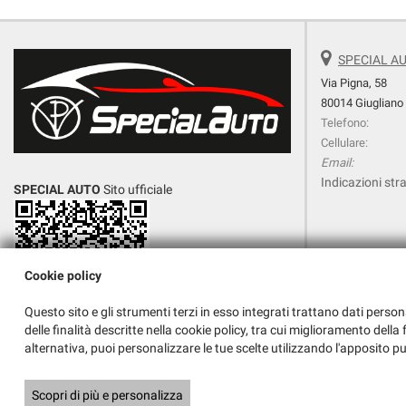
SPECIAL AU
Via Pigna, 58
80014 Giugliano
Telefono:
Cellulare:
Email:
Indicazioni stra
SPECIAL AUTO
Sito ufficiale
Vendita
AUTO USATE
Cookie policy
Questo sito e gli strumenti terzi in esso integrati trattano dati person
delle finalità descritte nella cookie policy, tra cui miglioramento dell
GIUGLIANO
, auto usate Napoli , auto km 0 ,
alternativa, puoi personalizzare le tue scelte utilizzando l'apposito p
veicoli commerciali
Copyright © 2026 GestionaleAuto.com S.r.l., Tutti i diritti riservati -
Legg
Scopri di più e personalizza