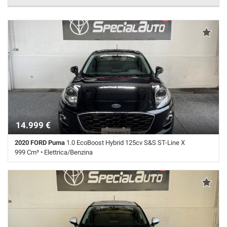
14.999 €
2020 FORD Puma
1.0 EcoBoost Hybrid 125cv S&S ST-Line X
999 Cm³ • Elettrica/Benzina
119.100 Km • Cambio Manuale (6) • Nero metallizzato • 5 Porte • ABS •
Airbag • Airbag laterali • Airbag Passeggero • Airbag testa • Autoradio
digitale • Bracciolo • Bracciolo • Cerchi in lega • Chiusura centralizzata
• Climatizzatore • Controllo elettronico della corsia • Controllo trazione
• Cruise Control • ESP • Fendinebbia • Frenata d'emergenza assistita •
Immobilizzatore elettronico • Interni in pelle • Riconoscimento dei