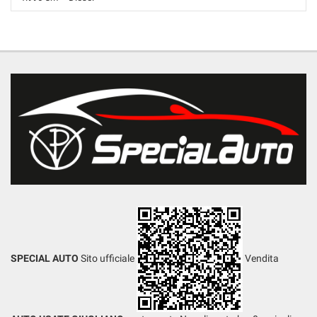
274.200 Km • Cambio Manuale (6) • Bronzo metallizzato • 4 Porte •
ABS • Airbag • Airbag laterali • Airbag Passeggero • Airbag testa •
Antifurto • Antifurto • Cerchi in lega • Chiusura centralizzata •
Climatizzatore • Controllo trazione • Cruise Control • ESP • Fari Xenon •
Fendinebbia • Frenata d'emergenza assistita • Interni in pelle •
Riconoscimento dei segnali stradali • Sensore di luce • Sensore di
pioggia • Sensori di parcheggio posteriori • Servosterzo • Navigatore
satellitare • Specchietti laterali elettrici • Telecamera per parcheggio
assistito
SPECIAL AUTO
Sito ufficiale
Vendita