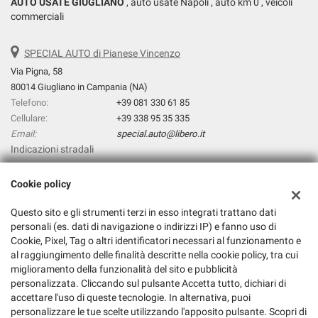
AUTO USATE GIUGLIANO
, auto usate Napoli , auto km 0 , veicoli
commerciali
SPECIAL AUTO di Pianese Vincenzo
Via Pigna, 58
80014 Giugliano in Campania (NA)
Telefono:
+39 081 330 61 85
Cellulare:
+39 338 95 35 335
Email:
special.auto@libero.it
Indicazioni stradali
Cookie policy
Dati fiscali:
Questo sito e gli strumenti terzi in esso integrati trattano dati
Special Auto di Pianese Vincenzo
personali (es. dati di navigazione o indirizzi IP) e fanno uso di
Via prolungamento Pigna, 31, Giugliano in Campania (NA)
Cookie, Pixel, Tag o altri identificatori necessari al funzionamento e
C.F/P.IVA:
06303381211
al raggiungimento delle finalità descritte nella cookie policy, tra cui
Registro delle imprese:
NA
miglioramento della funzionalità del sito e pubblicità
personalizzata. Cliccando sul pulsante Accetta tutto, dichiari di
accettare l'uso di queste tecnologie. In alternativa, puoi
personalizzare le tue scelte utilizzando l'apposito pulsante. Scopri di