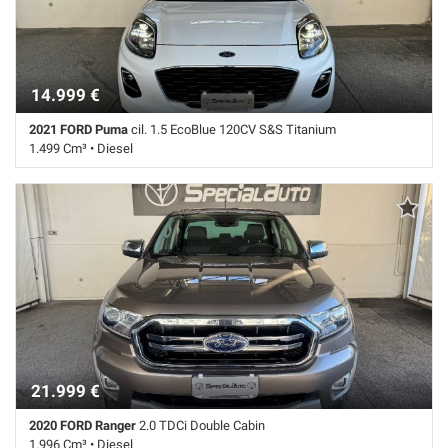
segnali stradali • Sensore di pioggia • Sensori di parcheggio posteriori
• Servosterzo • Navigatore satellitare • Specchietti laterali elettrici
14.999 €
2021 FORD Puma
cil. 1.5 EcoBlue 120CV S&S Titanium
1.499 Cm³ • Diesel
98.000 Km • Cambio Manuale (6) • Bianco pastello • 5 Porte • ABS •
Airbag laterali • Airbag testa • Autoradio digitale • Bracciolo • Bracciolo
• Cerchi in lega • Chiusura centralizzata • Climatizzatore • Controllo
elettronico della corsia • Controllo trazione • Cruise Control • ESP • Fari
LED • Fendinebbia • Frenata d'emergenza assistita • Immobilizzatore
elettronico • Riconoscimento dei segnali stradali • Sensore di luce •
Sensori di parcheggio posteriori • Servosterzo • Navigatore satellitare
• Specchietti laterali elettrici
21.999 €
2020 FORD Ranger
2.0 TDCi Double Cabin
1.996 Cm³ • Diesel