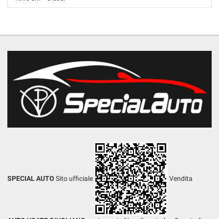
274.200 Km • Cambio Manuale (6) • Bronzo metallizzato • 4 Porte •
ABS • Airbag • Airbag laterali • Airbag Passeggero • Airbag testa •
Antifurto • Antifurto • Cerchi in lega • Chiusura centralizzata •
Climatizzatore • Controllo trazione • Cruise Control • ESP • Fari Xenon •
Fendinebbia • Frenata d'emergenza assistita • Interni in pelle •
Riconoscimento dei segnali stradali • Sensore di luce • Sensore di
pioggia • Sensori di parcheggio posteriori • Servosterzo • Navigatore
satellitare • Specchietti laterali elettrici • Telecamera per parcheggio
assistito
SPECIAL AUTO
Sito ufficiale
Vendita