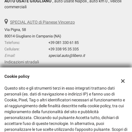
AUTO USATE GIUGLIANO
, auto usate Napoli , auto km 0 , veicoli
commerciali
SPECIAL AUTO di Pianese Vincenzo
Via Pigna, 58
80014 Giugliano in Campania (NA)
Telefono:
+39 081 330 61 85
Cellulare:
+39 338 95 35 335
Email:
special.auto@libero.it
Indicazioni stradali
Cookie policy
Dati fiscali:
Questo sito e gli strumenti terzi in esso integrati trattano dati
Special Auto di Pianese Vincenzo
personali (es. dati di navigazione o indirizzi IP) e fanno uso di
Via prolungamento Pigna, 31, Giugliano in Campania (NA)
Cookie, Pixel, Tag o altri identificatori necessari al funzionamento e
C.F/P.IVA:
06303381211
al raggiungimento delle finalità descritte nella cookie policy, tra cui
Registro delle imprese:
NA
miglioramento della funzionalità del sito e pubblicità
personalizzata. Cliccando sul pulsante Accetta tutto, dichiari di
accettare l'uso di queste tecnologie. In alternativa, puoi
personalizzare le tue scelte utilizzando l'apposito pulsante. Scopri di