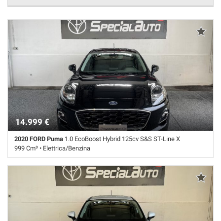
14.999 €
2020 FORD Puma
1.0 EcoBoost Hybrid 125cv S&S ST-Line X
999 Cm³ • Elettrica/Benzina
119.100 Km • Cambio Manuale (6) • Nero metallizzato • 5 Porte • ABS •
Airbag • Airbag laterali • Airbag Passeggero • Airbag testa • Autoradio
digitale • Bracciolo • Bracciolo • Cerchi in lega • Chiusura centralizzata
• Climatizzatore • Controllo elettronico della corsia • Controllo trazione
• Cruise Control • ESP • Fendinebbia • Frenata d'emergenza assistita •
Immobilizzatore elettronico • Interni in pelle • Riconoscimento dei