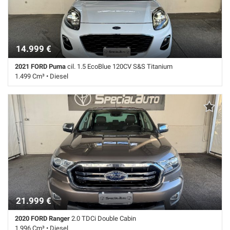
segnali stradali • Sensore di pioggia • Sensori di parcheggio posteriori
• Servosterzo • Navigatore satellitare • Specchietti laterali elettrici
14.999 €
2021 FORD Puma
cil. 1.5 EcoBlue 120CV S&S Titanium
1.499 Cm³ • Diesel
98.000 Km • Cambio Manuale (6) • Bianco pastello • 5 Porte • ABS •
Airbag laterali • Airbag testa • Autoradio digitale • Bracciolo • Bracciolo
• Cerchi in lega • Chiusura centralizzata • Climatizzatore • Controllo
elettronico della corsia • Controllo trazione • Cruise Control • ESP • Fari
LED • Fendinebbia • Frenata d'emergenza assistita • Immobilizzatore
elettronico • Riconoscimento dei segnali stradali • Sensore di luce •
Sensori di parcheggio posteriori • Servosterzo • Navigatore satellitare
• Specchietti laterali elettrici
21.999 €
2020 FORD Ranger
2.0 TDCi Double Cabin
1.996 Cm³ • Diesel