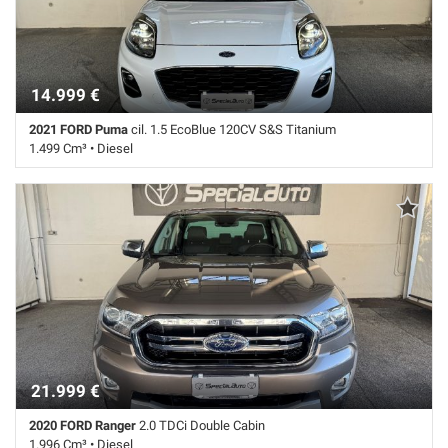
segnali stradali • Sensore di pioggia • Sensori di parcheggio posteriori
• Servosterzo • Navigatore satellitare • Specchietti laterali elettrici
14.999 €
2021 FORD Puma
cil. 1.5 EcoBlue 120CV S&S Titanium
1.499 Cm³ • Diesel
98.000 Km • Cambio Manuale (6) • Bianco pastello • 5 Porte • ABS •
Airbag laterali • Airbag testa • Autoradio digitale • Bracciolo • Bracciolo
• Cerchi in lega • Chiusura centralizzata • Climatizzatore • Controllo
elettronico della corsia • Controllo trazione • Cruise Control • ESP • Fari
LED • Fendinebbia • Frenata d'emergenza assistita • Immobilizzatore
elettronico • Riconoscimento dei segnali stradali • Sensore di luce •
Sensori di parcheggio posteriori • Servosterzo • Navigatore satellitare
• Specchietti laterali elettrici
21.999 €
2020 FORD Ranger
2.0 TDCi Double Cabin
1.996 Cm³ • Diesel