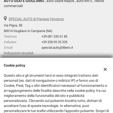
AUTO USATE GIUGLIANO
, auto usate Napoli , auto km 0 , veicoli
commerciali
SPECIAL AUTO di Pianese Vincenzo
Via Pigna, 58
80014 Giugliano in Campania (NA)
Telefono:
+39 081 330 61 85
Cellulare:
+39 338 95 35 335
Email:
special.auto@libero.it
Indicazioni stradali
Cookie policy
Dati fiscali:
Questo sito e gli strumenti terzi in esso integrati trattano dati
Special Auto di Pianese Vincenzo
personali (es. dati di navigazione o indirizzi IP) e fanno uso di
Via prolungamento Pigna, 31, Giugliano in Campania (NA)
Cookie, Pixel, Tag o altri identificatori necessari al funzionamento e
C.F/P.IVA:
06303381211
al raggiungimento delle finalità descritte nella cookie policy, tra cui
Registro delle imprese:
NA
miglioramento della funzionalità del sito e pubblicità
personalizzata. Cliccando sul pulsante Accetta tutto, dichiari di
accettare l'uso di queste tecnologie. In alternativa, puoi
personalizzare le tue scelte utilizzando l'apposito pulsante. Scopri di