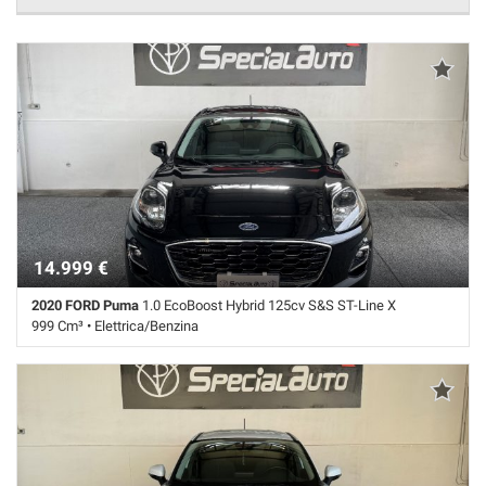
14.999 €
2020 FORD Puma
1.0 EcoBoost Hybrid 125cv S&S ST-Line X
999 Cm³ • Elettrica/Benzina
119.100 Km • Cambio Manuale (6) • Nero metallizzato • 5 Porte • ABS •
Airbag • Airbag laterali • Airbag Passeggero • Airbag testa • Autoradio
digitale • Bracciolo • Bracciolo • Cerchi in lega • Chiusura centralizzata
• Climatizzatore • Controllo elettronico della corsia • Controllo trazione
• Cruise Control • ESP • Fendinebbia • Frenata d'emergenza assistita •
Immobilizzatore elettronico • Interni in pelle • Riconoscimento dei