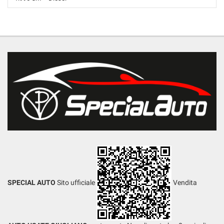
274.200 Km • Cambio Manuale (6) • Bronzo metallizzato • 4 Porte •
ABS • Airbag • Airbag laterali • Airbag Passeggero • Airbag testa •
Antifurto • Antifurto • Cerchi in lega • Chiusura centralizzata •
Climatizzatore • Controllo trazione • Cruise Control • ESP • Fari Xenon •
Fendinebbia • Frenata d'emergenza assistita • Interni in pelle •
Riconoscimento dei segnali stradali • Sensore di luce • Sensore di
pioggia • Sensori di parcheggio posteriori • Servosterzo • Navigatore
satellitare • Specchietti laterali elettrici • Telecamera per parcheggio
assistito
SPECIAL AUTO
Sito ufficiale
Vendita