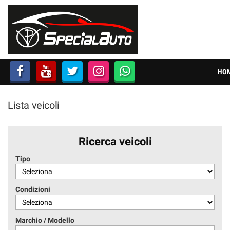
HOME
AZIENDA
HO
LISTA VEICOLI
Lista veicoli
FINANZIAMENTI
PRATICHE AUTO
Ricerca veicoli
Tipo
CONTATTI
Condizioni
ACQUISTIAMO USATO
Marchio / Modello
SEGUICI SU FACEBOOK