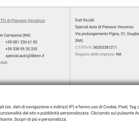
Dati fiscali:
TO di Pianese Vincenzo
Special Auto di Pianese Vincenzo
Via prolungamento Pigna, 31, Giugli
 in Campania (NA)
(NA)
+39 081 330 61 85
C.F/P.IVA:
06303381211
+39 338 95 35 335
Registro delle imprese:
NA
special.auto@libero.it
dali
ali (es. dati di navigazione o indirizzi IP) e fanno uso di Cookie, Pixel, Ta
a funzionalità del sito e pubblicità personalizzata. Cliccando sul pulsante Ac
ulsante. Scopri di più e personalizza.
i l'informativa sulla privacy
-
Cookie Policy