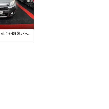
y
cil. 1.6 HDi 90 cv Multispace 6 posti
anuale (5) • Grigio
• ABS • Airbag • Airbag
centralizzata •
nebbia •
onico • Sensore di luce
Servosterzo •
trici