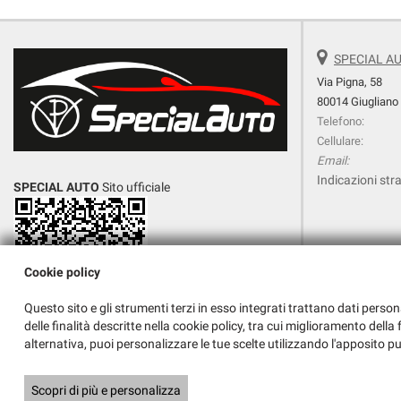
SPECIAL AU
Via Pigna, 58
80014 Giugliano
Telefono:
Cellulare:
Email:
Indicazioni stra
SPECIAL AUTO
Sito ufficiale
Vendita
AUTO USATE
Cookie policy
Questo sito e gli strumenti terzi in esso integrati trattano dati person
delle finalità descritte nella cookie policy, tra cui miglioramento dell
GIUGLIANO
, auto usate Napoli , auto km 0 ,
alternativa, puoi personalizzare le tue scelte utilizzando l'apposito p
veicoli commerciali
Copyright © 2026 GestionaleAuto.com S.r.l., Tutti i diritti riservati -
Legg
Scopri di più e personalizza