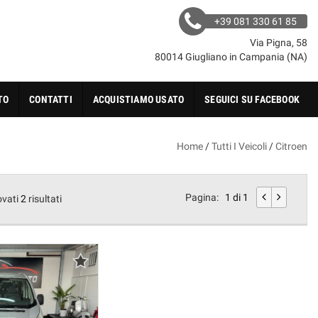
+39 081 330 61 85
Via Pigna, 58
80014 Giugliano in Campania (NA)
TO
CONTATTI
ACQUISTIAMO USATO
SEGUICI SU FACEBOOK
Home
/
Tutti I Veicoli
/
Citroen
Pagina:
1 di 1
ovati
2
risultati