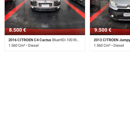
8.500 €
9.500 €
2016 CITROEN C4 Cactus
BlueHDi 100 Rip Curl diesel
2013 CITROEN Jump
1.560 Cm³ • Diesel
1.560 Cm³ • Diesel
182.100 Km • Cambio Manuale (5) • Grigio
225.100 Km • Cambio M
pastello • 5 Porte • ABS • Airbag • Airbag
metallizzato • 4 Porte 
laterali • Airbag Passeggero • Airbag testa •
Passeggero • Chiusura 
Autoradio • Bluetooth • Cerchi in lega •
Climatizzatore • Fendi
Chiusura centralizzata • Climatizzatore •
Immobilizzatore elettr
Controllo trazione • Cruise Control • ESP •
• Sensore di pioggia • 
Fendinebbia • Immobilizzatore elettronico •
Specchietti laterali elet
Sensore di luce • Sensore di pioggia •
Sensori di parcheggio posteriori •
Servosterzo • Navigatore satellitare •
Specchietti laterali elettrici