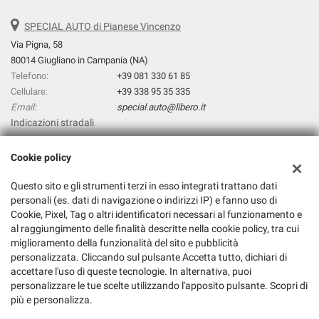
SPECIAL AUTO di Pianese Vincenzo
Via Pigna, 58
80014 Giugliano in Campania (NA)
Telefono:
+39 081 330 61 85
Cellulare:
+39 338 95 35 335
Email:
special.auto@libero.it
Indicazioni stradali
Cookie policy
Dati fiscali:
Questo sito e gli strumenti terzi in esso integrati trattano dati
Special Auto di Pianese Vincenzo
personali (es. dati di navigazione o indirizzi IP) e fanno uso di
Via prolungamento Pigna, 31, Giugliano in Campania (NA)
Cookie, Pixel, Tag o altri identificatori necessari al funzionamento e
C.F/P.IVA:
06303381211
al raggiungimento delle finalità descritte nella cookie policy, tra cui
Registro delle imprese:
NA
miglioramento della funzionalità del sito e pubblicità
personalizzata. Cliccando sul pulsante Accetta tutto, dichiari di
accettare l'uso di queste tecnologie. In alternativa, puoi
personalizzare le tue scelte utilizzando l'apposito pulsante. Scopri di
più e personalizza.