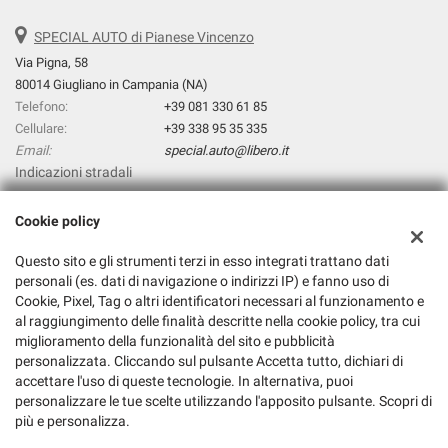
SPECIAL AUTO di Pianese Vincenzo
Via Pigna, 58
80014 Giugliano in Campania (NA)
Telefono:
+39 081 330 61 85
Cellulare:
+39 338 95 35 335
Email:
special.auto@libero.it
Indicazioni stradali
Cookie policy
Dati fiscali:
Questo sito e gli strumenti terzi in esso integrati trattano dati
Special Auto di Pianese Vincenzo
personali (es. dati di navigazione o indirizzi IP) e fanno uso di
Via prolungamento Pigna, 31, Giugliano in Campania (NA)
Cookie, Pixel, Tag o altri identificatori necessari al funzionamento e
C.F/P.IVA:
06303381211
al raggiungimento delle finalità descritte nella cookie policy, tra cui
Registro delle imprese:
NA
miglioramento della funzionalità del sito e pubblicità
personalizzata. Cliccando sul pulsante Accetta tutto, dichiari di
accettare l'uso di queste tecnologie. In alternativa, puoi
personalizzare le tue scelte utilizzando l'apposito pulsante. Scopri di
più e personalizza.