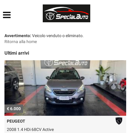
HOME
AZIENDA
Avvertimento:
Veicolo venduto o eliminato.
Ritorna alla home
LISTA VEICOLI
Ultimi arrivi
FINANZIAMENTI
PRATICHE AUTO
CONTATTI
€ 6.000
€
ACQUISTIAMO USATO
PEUGEOT
2008 1.4 HDi 68CV Active
P
SEGUICI SU FACEBOOK